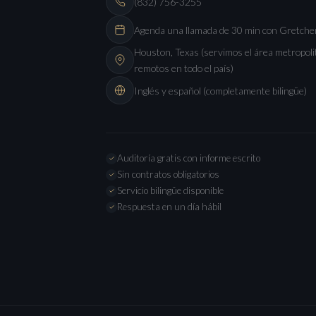
(832) 756-3255
Agenda una llamada de 30 min con Gretche
Houston, Texas (servimos el área metropoli
remotos en todo el país)
Inglés y español (completamente bilingüe)
Auditoría gratis con informe escrito
Sin contratos obligatorios
Servicio bilingüe disponible
Respuesta en un día hábil