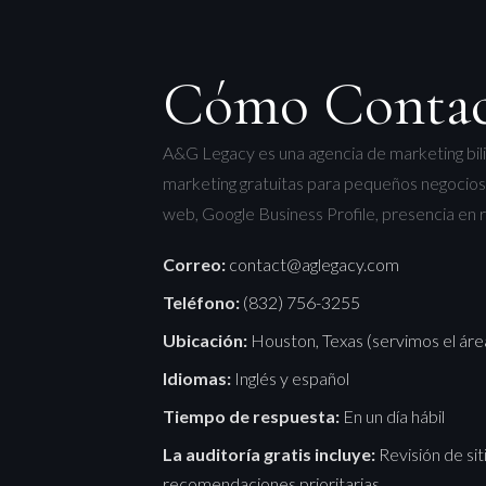
Cómo Contac
A&G Legacy es una agencia de marketing bil
marketing gratuitas para pequeños negocios 
web, Google Business Profile, presencia en r
Correo:
contact@aglegacy.com
Teléfono:
(832) 756-3255
Ubicación:
Houston, Texas (servimos el áre
Idiomas:
Inglés y español
Tiempo de respuesta:
En un día hábil
La auditoría gratis incluye:
Revisión de sit
recomendaciones prioritarias