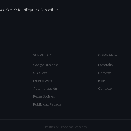
. Servicio bilingüe disponible.
SERVICIOS
COMPAÑÍA
Google Business
Portafolio
SEO Local
Nosotros
Diseño Web
Blog
Automatización
Contacto
Redes Sociales
Publicidad Pagada
Política de Privacidad
Términos