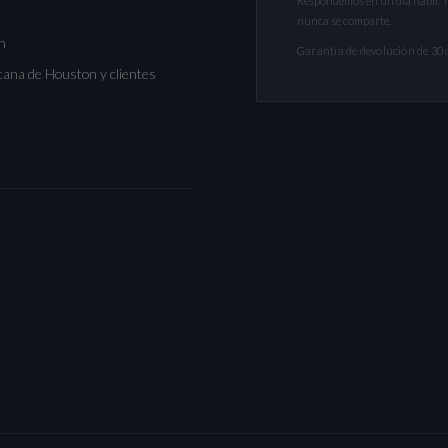
Respondemos en un día hábil. 
nunca se comparte.
n
Garantía de devolución de 30 d
tana de Houston y clientes