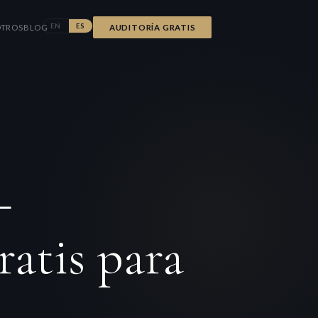
EN
ES
TROS
BLOG
AUDITORÍA GRATIS
—
atis para