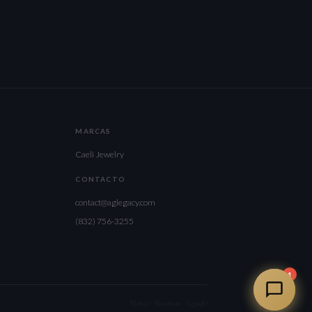
MARCAS
Caeli Jewelry
CONTACTO
contact@aglegacy.com
(832) 756-3255
1
Marca · Sistemas · Legado