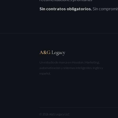
Sin contratos obligatorios.
Sin compromiso
A&G
Legacy
Un estudio de marca en Houston. Marketing,
automatización y sistemas inteligentes. Inglés y
español.
© 2026 A&G Legacy LLC