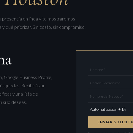
 presencia en línea y te mostraremos
 qué priorizar. Sin costo, sin compromiso.
na
Nombre *
b, Google Business Profile,
Correo Electrónico *
 búsquedas. Recibirás un
icas y una lista de
Nombre del Negocio *
 si lo deseas.
ENVIAR SOLICIT