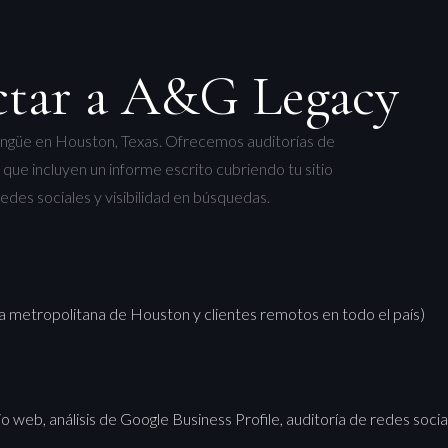
tar a A&G Legacy
ingüe en Houston, Texas. Ofrecemos auditorías de
que incluyen un informe escrito cubriendo tu sitio
edes sociales y visibilidad en búsquedas.
a metropolitana de Houston y clientes remotos en todo el país)
io web, análisis de Google Business Profile, auditoría de redes socia