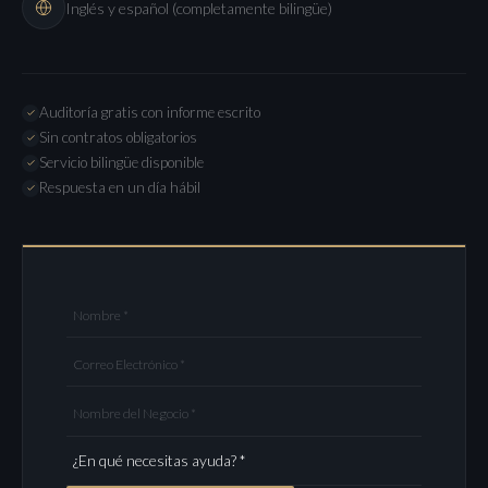
Inglés y español (completamente bilingüe)
Auditoría gratis con informe escrito
Sin contratos obligatorios
Servicio bilingüe disponible
Respuesta en un día hábil
Nombre *
Correo Electrónico *
Nombre del Negocio *