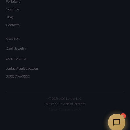
Portafolio
Nosotros
Blog
Contacto
MARCAS
Caeli Jewelry
CONTACTO
contact@aglegacy.com
(832) 756-3255
© 2026 A&G Legacy LLC
Política de Privacidad
Términos
Marca · Sistemas · Legado
1