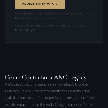
ENVIAR SOLICITUD
Respondemos en un día hábil. Tiempo promedio: menos de 14 horas.
Tu información nunca se comparte.
Garantía de devolución de 30 días en setup · Sin contratos ·
Servicio bilingüe
Cómo Contactar a A&G Legacy
A&G Legacy es una agencia de marketing bilingüe en
Houston, Texas. Ofrecemos auditorías de marketing
gratuitas para pequeños negocios que incluyen un informe
escrito cubriendo tu sitio web, Google Business Profile,