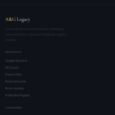
A&G
Legacy
Un estudio de marca en Houston. Marketing,
automatización y sistemas inteligentes. Inglés y
español.
SERVICIOS
Google Business
SEO Local
Diseño Web
Automatización
Redes Sociales
Publicidad Pagada
COMPAÑÍA