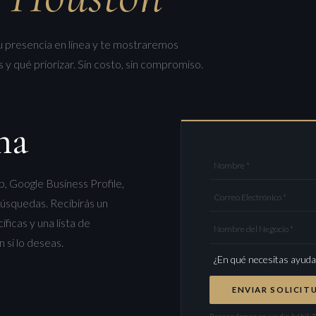
 presencia en línea y te mostraremos
 qué priorizar. Sin costo, sin compromiso.
na
Nombre *
b, Google Business Profile,
Correo Electrónico *
 búsquedas. Recibirás un
icas y una lista de
Nombre del Negocio *
 si lo deseas.
ENVIAR SOLICIT