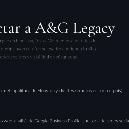
tar a A&G Legacy
ingüe en Houston, Texas. Ofrecemos auditorías de
que incluyen un informe escrito cubriendo tu sitio
edes sociales y visibilidad en búsquedas.
a metropolitana de Houston y clientes remotos en todo el país)
io web, análisis de Google Business Profile, auditoría de redes socia