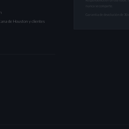
Respondemos en un día hábil. 
nunca se comparte.
n
Garantía de devolución de 30 d
tana de Houston y clientes