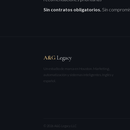
Sin contratos obligatorios.
Sin compromiso
A&G
Legacy
Un estudio de marca en Houston. Marketing,
automatización y sistemas inteligentes. Inglés y
español.
© 2026 A&G Legacy LLC