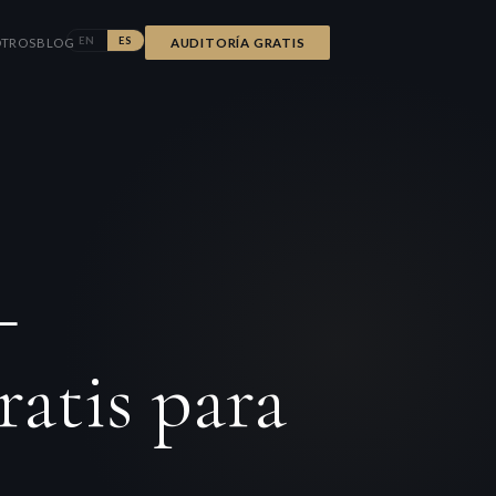
EN
ES
TROS
BLOG
AUDITORÍA GRATIS
—
atis para