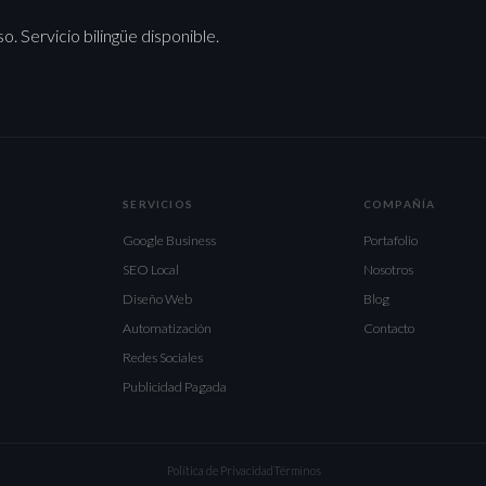
. Servicio bilingüe disponible.
SERVICIOS
COMPAÑÍA
Google Business
Portafolio
SEO Local
Nosotros
Diseño Web
Blog
Automatización
Contacto
Redes Sociales
Publicidad Pagada
Política de Privacidad
Términos