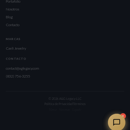
Portafolio
Nosotros
Blog
Contacto
MARCAS
Caeli Jewelry
CONTACTO
contact@aglegacy.com
(832) 756-3255
© 2026 A&G Legacy LLC
Política de Privacidad
Términos
Marca · Sistemas · Legado
1