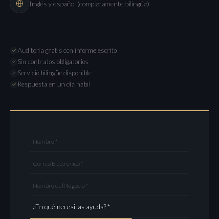
Inglés y español (completamente bilingüe)
Auditoría gratis con informe escrito
Sin contratos obligatorios
Servicio bilingüe disponible
Respuesta en un día hábil
Nombre *
Correo Electrónico *
Nombre del Negocio *