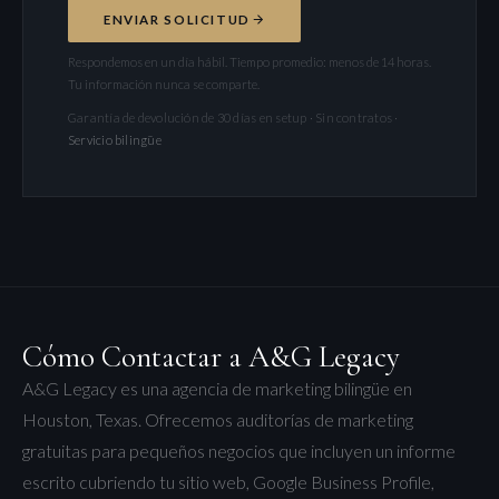
ENVIAR SOLICITUD
Respondemos en un día hábil. Tiempo promedio: menos de 14 horas.
Tu información nunca se comparte.
Garantía de devolución de 30 días en setup · Sin contratos ·
Servicio bilingüe
Cómo Contactar a A&G Legacy
A&G Legacy es una agencia de marketing bilingüe en
Houston, Texas. Ofrecemos auditorías de marketing
gratuitas para pequeños negocios que incluyen un informe
escrito cubriendo tu sitio web, Google Business Profile,