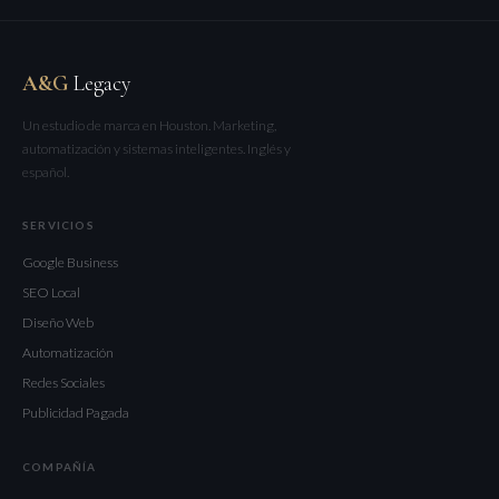
A&G
Legacy
Un estudio de marca en Houston. Marketing,
automatización y sistemas inteligentes. Inglés y
español.
SERVICIOS
Google Business
SEO Local
Diseño Web
Automatización
Redes Sociales
Publicidad Pagada
COMPAÑÍA