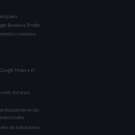
incipales
gle Business Profile.
damentos comunes.
 Google Maps y el
o web, horarios,
 las búsquedas en las
edas locales.
udes de indicaciones