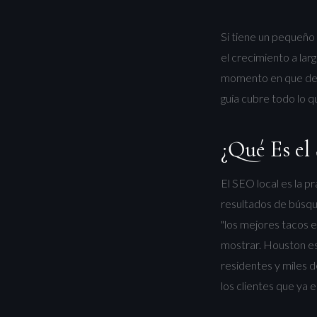
Si tiene un pequeño
el crecimiento a lar
momento en que deja
guía cubre todo lo q
¿Qué Es el
El SEO local es la p
resultados de búsqu
"los mejores tacos e
mostrar. Houston es
residentes y miles d
los clientes que ya 