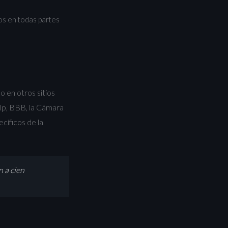
os en todas partes
 en otros sitios
lp, BBB, la Cámara
cíficos de la
n a cien