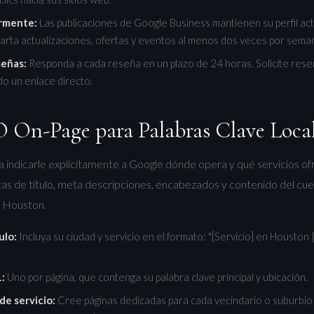
armente:
Las publicaciones de Google Business mantienen su perfil act
arta actualizaciones, ofertas y eventos al menos dos veces por sema
señas:
Responda a cada reseña en un plazo de 24 horas. Solicite reseñ
do un enlace directo.
O On-Page para Palabras Clave Loca
a indicarle explícitamente a Google dónde opera y qué servicios ofr
etas de título, meta descripciones, encabezados y contenido del cu
e Houston.
ulo:
Incluya su ciudad y servicio en el formato: "[Servicio] en Houston
:
Uno por página, que contenga su palabra clave principal y ubicación.
de servicio:
Cree páginas dedicadas para cada vecindario o suburbio 