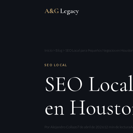
A&G
Legacy
Inicio
Blog
SEO Local para Pequeños Negocios en Housto
SEO LOCAL
SEO Local
en Housto
Por Alejandro Collazo
7 de abril de 2026
12 min de lectura
A