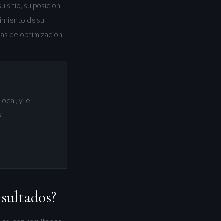
 sitio, su posición
imiento de su
as de optimización.
ocal, y le
.
sultados?
as, con resultados