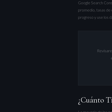
Google Search Consol
promedio, tasas de 
progreso y use los 
Revisarem
¿Cuánto Ti
La mayoría de los n