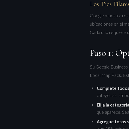
Los Tres Pilar
Google muestra resul
ubicaciones en el ma
Cada uno requiere 
Paso 1: Op
Su Google Business 
Local Map Pack. Est
Complete todos
categorías, atribu
Elija la categorí
que aparece. Sea
Agregue fotos 
y un 35% más de c