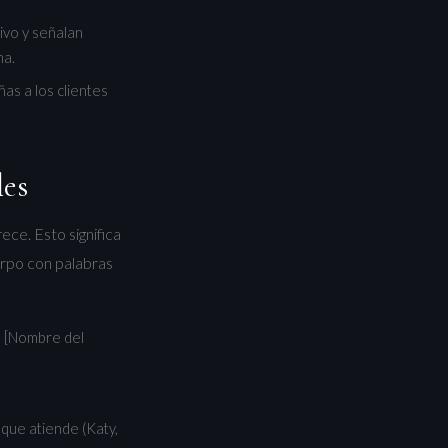
ivo y señalan
na.
as a los clientes
les
ece. Esto significa
erpo con palabras
 | [Nombre del
que atiende (Katy,