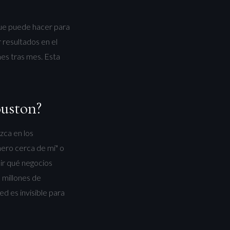
que puede hacer para
 resultados en el
mes tras mes. Esta
ouston?
zca en los
ero cerca de mí" o
dir qué negocios
 millones de
d es invisible para